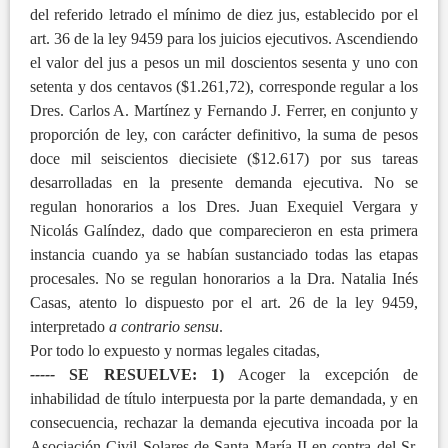
del referido letrado el mínimo de diez jus, establecido por el
art. 36 de la ley 9459 para los juicios ejecutivos. Ascendiendo
el valor del jus a pesos un mil doscientos sesenta y uno con
setenta y dos centavos ($1.261,72), corresponde regular a los
Dres. Carlos A. Martínez y Fernando J. Ferrer, en conjunto y
proporción de ley, con carácter definitivo, la suma de pesos
doce mil seiscientos diecisiete ($12.617) por sus tareas
desarrolladas en la presente demanda ejecutiva. No se
regulan honorarios a los Dres. Juan Exequiel Vergara y
Nicolás Galíndez, dado que comparecieron en esta primera
instancia cuando ya se habían sustanciado todas las etapas
procesales. No se regulan honorarios a la Dra. Natalia Inés
Casas, atento lo dispuesto por el art. 26 de la ley 9459,
interpretado
a contrario sensu
.
Por todo lo expuesto y normas legales citadas,
-----
SE RESUELVE: 1)
Acoger la excepción de
inhabilidad de título interpuesta por la parte demandada, y en
consecuencia, rechazar la demanda ejecutiva incoada por la
Asociación Civil Solares de Santa María II en contra del Sr.