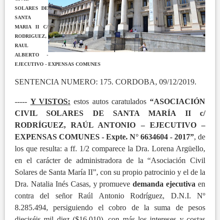
SOLARES DE
SANTA
MARIA II C/
RODRIGUEZ,
RAUL
ALBERTO -
EJECUTIVO - EXPENSAS COMUNES
SENTENCIA NUMERO: 175. CORDOBA, 09/12/2019.
-----
Y VISTOS:
estos autos caratulados
“ASOCIACIÓN
CIVIL SOLARES DE SANTA MARÍA II c/
RODRÍGUEZ, RAÚL ANTONIO – EJECUTIVO –
EXPENSAS COMUNES - Expte. N° 6634604 - 2017”
, de
los que resulta: a ff. 1/2 comparece la Dra. Lorena Argüello,
en el carácter de administradora de la “Asociación Civil
Solares de Santa María II”, con su propio patrocinio y el de la
Dra. Natalia Inés Casas, y promueve
demanda ejecutiva
en
contra del señor Raúl Antonio Rodríguez, D.N.I. Nº
8.285.494, persiguiendo el cobro de la suma de pesos
dieciséis mil diez ($16.010), con más los intereses y costas