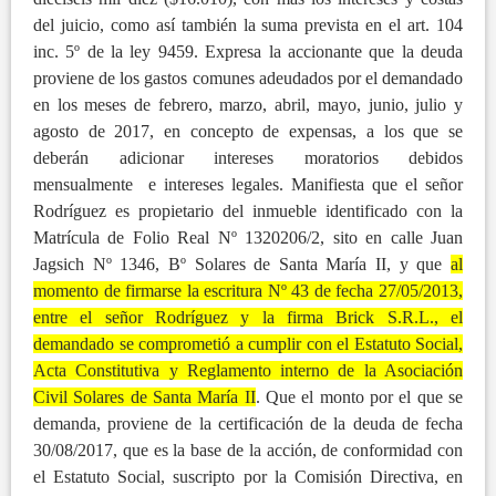
del juicio, como así también la suma prevista en el art. 104
inc. 5º de la ley 9459. Expresa la accionante que la deuda
proviene de los gastos comunes adeudados por el demandado
en los meses de febrero, marzo, abril, mayo, junio, julio y
agosto de 2017, en concepto de expensas, a los que se
deberán adicionar intereses moratorios debidos
mensualmente e intereses legales. Manifiesta que el señor
Rodríguez es propietario del inmueble identificado con la
Matrícula de Folio Real Nº 1320206/2, sito en calle Juan
Jagsich Nº 1346, Bº Solares de Santa María II, y que
al
momento de firmarse la escritura Nº 43 de fecha 27/05/2013,
entre el señor Rodríguez y la firma Brick S.R.L., el
demandado se comprometió a cumplir con el Estatuto Social,
Acta Constitutiva y Reglamento interno de la Asociación
Civil Solares de Santa María II
. Que el monto por el que se
demanda, proviene de la certificación de la deuda de fecha
30/08/2017, que es la base de la acción, de conformidad con
el Estatuto Social, suscripto por la Comisión Directiva, en