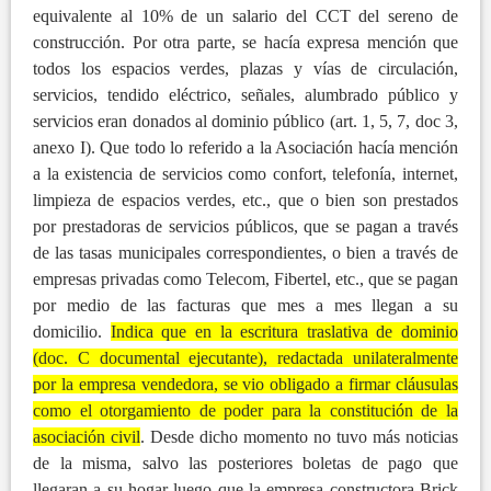
equivalente al 10% de un salario del CCT del sereno de
construcción. Por otra parte, se hacía expresa mención que
todos los espacios verdes, plazas y vías de circulación,
servicios, tendido eléctrico, señales, alumbrado público y
servicios eran donados al dominio público (art. 1, 5, 7, doc 3,
anexo I). Que todo lo referido a la Asociación hacía mención
a la existencia de servicios como confort, telefonía, internet,
limpieza de espacios verdes, etc., que o bien son prestados
por prestadoras de servicios públicos, que se pagan a través
de las tasas municipales correspondientes, o bien a través de
empresas privadas como Telecom, Fibertel, etc., que se pagan
por medio de las facturas que mes a mes llegan a su
domicilio.
Indica que en la escritura traslativa de dominio
(doc. C documental ejecutante), redactada unilateralmente
por la empresa vendedora, se vio obligado a firmar cláusulas
como el otorgamiento de poder para la constitución de la
asociación civil
. Desde dicho momento no tuvo más noticias
de la misma, salvo las posteriores boletas de pago que
llegaran a su hogar luego que la empresa constructora Brick