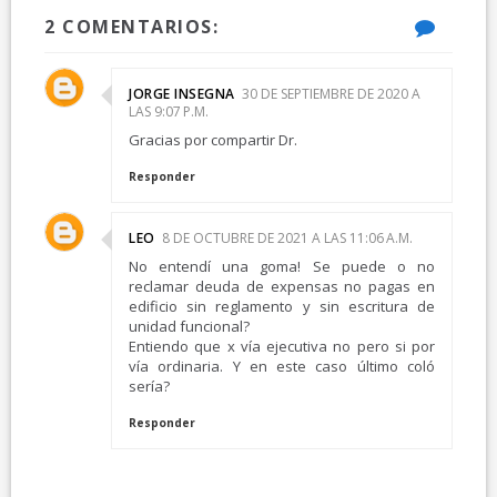
2 COMENTARIOS:
JORGE INSEGNA
30 DE SEPTIEMBRE DE 2020 A
LAS 9:07 P.M.
Gracias por compartir Dr.
Responder
LEO
8 DE OCTUBRE DE 2021 A LAS 11:06 A.M.
No entendí una goma! Se puede o no
reclamar deuda de expensas no pagas en
edificio sin reglamento y sin escritura de
unidad funcional?
Entiendo que x vía ejecutiva no pero si por
vía ordinaria. Y en este caso último coló
sería?
Responder