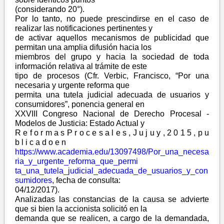
(considerando 20°).
Por lo tanto, no puede prescindirse en el caso de
realizar las notificaciones pertinentes y
de activar aquellos mecanismos de publicidad que
permitan una amplia difusión hacia los
miembros del grupo y hacia la sociedad de toda
información relativa al trámite de este
tipo de procesos (Cfr. Verbic, Francisco, “Por una
necesaria y urgente reforma que
permita una tutela judicial adecuada de usuarios y
consumidores”, ponencia general en
XXVIII Congreso Nacional de Derecho Procesal -
Modelos de Justicia: Estado Actual y
R e f o r m a s P r o c e s a l e s , J u j u y , 2 0 1 5 , p u
b l i c a d o e n
https://www.academia.edu/13097498/Por_una_necesa
ria_y_urgente_reforma_que_permi
ta_una_tutela_judicial_adecuada_de_usuarios_y_con
sumidores
, fecha de consulta:
04/12/2017).
Analizadas las constancias de la causa se advierte
que si bien la accionista solicitó en la
demanda que se realicen, a cargo de la demandada,