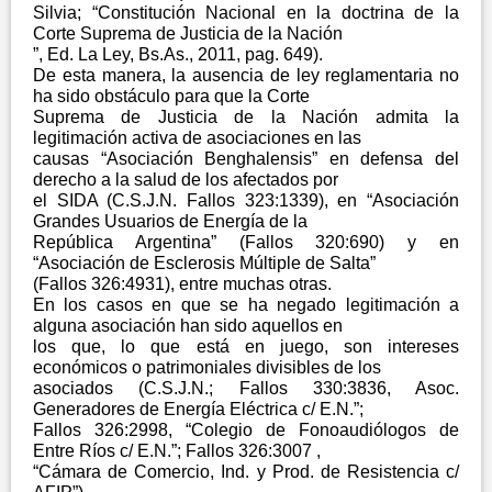
Silvia; “Constitución Nacional en la doctrina de la
Corte Suprema de Justicia de la Nación
”, Ed. La Ley, Bs.As., 2011, pag. 649).
De esta manera, la ausencia de ley reglamentaria no
ha sido obstáculo para que la Corte
Suprema de Justicia de la Nación admita la
legitimación activa de asociaciones en las
causas “Asociación Benghalensis” en defensa del
derecho a la salud de los afectados por
el SIDA (C.S.J.N. Fallos 323:1339), en “Asociación
Grandes Usuarios de Energía de la
República Argentina” (Fallos 320:690) y en
“Asociación de Esclerosis Múltiple de Salta”
(Fallos 326:4931), entre muchas otras.
En los casos en que se ha negado legitimación a
alguna asociación han sido aquellos en
los que, lo que está en juego, son intereses
económicos o patrimoniales divisibles de los
asociados (C.S.J.N.; Fallos 330:3836, Asoc.
Generadores de Energía Eléctrica c/ E.N.”;
Fallos 326:2998, “Colegio de Fonoaudiólogos de
Entre Ríos c/ E.N.”; Fallos 326:3007 ,
“Cámara de Comercio, Ind. y Prod. de Resistencia c/