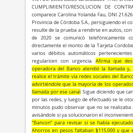
CUMPLIMIENTO/RESOLUCION DE CONTR
comparece Carolina Yolanda Fau, DNI
21.626
Provincia de Córdoba
S.A.,
persiguiendo el co
resulte de la
prueba a rendirse en autos, con 
de 2020 se comunicó telefónicamente c
directamente el monto de la Tarjeta Cordob
varios débitos automáticos pertenecientes
regularicen con urgencia.
Afirma que des
operadora del Banco atendió la llamada y, 
realice el trámite vía redes sociales del Banc
advirtiéndole que la mayoría de los
operador
llamada por ese canal
. Sigue
diciendo que can
por las redes, y luego
de efectuado se le ot
minutos pudo
observar que no se realizaba 
avisándole si ya solucionaron el inconvenient
“Bancon” para revisar si se había
ejecutado
Ahorros en pesos faltaban
$115.000 y que 