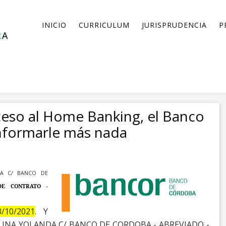
INICIO
CURRICULUM
JURISPRUDENCIA
P
ceso al Home Banking, el Banco
nformarle más nada
DA C/ BANCO DE
DE CONTRATO -
3/10/2021
.
Y
LINA YOLANDA C/ BANCO DE
CORDOBA - ABREVIADO -