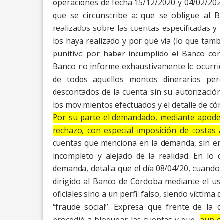
operaciones de fecha 15/12/2020 y 04/02/202
que se circunscribe a: que se obligue al
realizados sobre las cuentas especificadas y
los haya realizado y por qué vía (lo que tam
punitivo por haber incumplido el Banco
con
Banco no informe exhaustivamente lo
ocurri
de todos aquellos montos
dinerarios pe
descontados de la cuenta sin su
autorizació
los movimientos efectuados
y el detalle de c
Por su parte el demandado, mediante apode
rechazo, con especial imposición de costas 
cuentas que menciona en la demanda, sin emb
incompleto y alejado de la realidad. En lo
demanda, detalla que el día 08/04/20, cuand
dirigido al Banco de Córdoba mediante el us
oficiales sino a un perfil falso, siendo víctima 
“fraude social”. Expresa que frente de la
procedió a bloquear las cuentas y que,
aun c