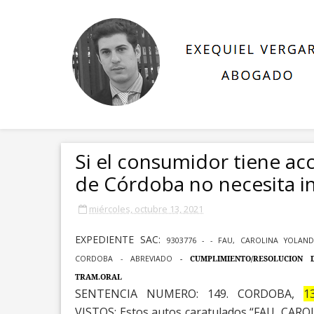
Si el consumidor tiene ac
de Córdoba no necesita i
miércoles, octubre 13, 2021
EXPEDIENTE SAC:
9303776 - - FAU, CAROLINA YOLAN
CORDOBA - ABREVIADO
- CUMPLIMIENTO/RESOLUCION 
TRAM.ORAL
SENTENCIA NUMERO: 149. CORDOBA,
1
VISTOS:
Estos autos caratulados
“FAU, CARO