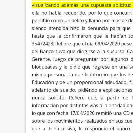
visualizando además
una supuesta solicitu
ella no había
requerido, por lo que concurri
percibió
como un delito y llamó por más de d
siendo atendida hizo la denuncia para que
hasta que le confirmaron que le habían to
35472423.
Refiere que el día 09/04/2020 pese 
del Banco tuvo que dirigirse a la sucursal C
Gerente, luego de preguntar por algunos d
bloqueadas y le pidió que regrese en una s
misma persona, la que le informó que los de
Educación y de un proporcional adeudado, f
adelanto de sueldo, pidiéndole explicaciones
nunca solicitó.
Refiere que, a partir de 
información por
distintas vías a la entidad
lo que con
fecha 17/04/2020 remitió una CD e
sobre los movimientos realizados en sus cuen
que a dicha misiva, le respondió el banco 