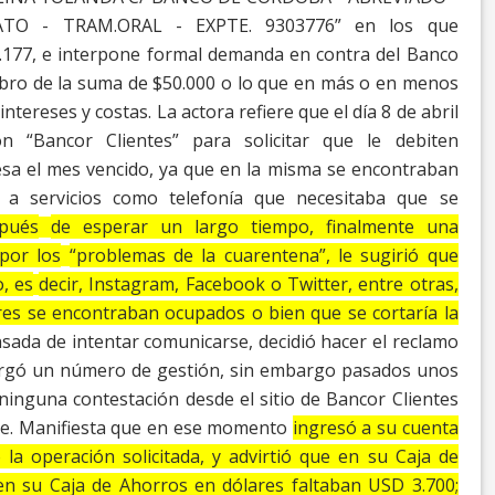
ATO -
TRAM.ORAL - EXPTE. 9303776” en los que
.177, e interpone formal demanda en contra del
Banco
bro de la
suma de $50.000 o lo que en más o en menos
intereses y costas.
La actora refiere que el día 8 de abril
on “Bancor
Clientes” para solicitar que le debiten
esa el mes
vencido, ya que en la misma se encontraban
 a
servicios como telefonía que necesitaba que se
pués
de esperar un largo tiempo, finalmente una
por los
“problemas de la cuarentena”, le sugirió que
o, es
decir, Instagram, Facebook o Twitter, entre otras,
es se encontraban ocupados o bien que se cortaría la
sada de intentar comunicarse, decidió hacer el reclamo
orgó un número de gestión, sin embargo pasados unos
ninguna contestación desde el sitio de Bancor Clientes
e.
Manifiesta que en ese momento
ingresó a su cuenta
 la operación solicitada, y advirtió que en su Caja de
en su Caja de Ahorros en dólares faltaban USD 3.700;