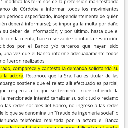
1 modifica los términos de la
pretensión manifestando
 Banco de Córdoba a
informar todos los movimientos
 en periodo
especificado, independientemente de quién
bién
deberá informarse); se imponga la multa por daño
 su deber de información; y por último, hasta que el
do con la cuenta, hace reserva de solicitar la restitución
rcibidos por el Banco y/o terceros que hayan sido
n, una vez que el Banco informe adecuadamente todos
ómo fueron realizados.
rado, comparece y contesta la demanda solicitando
su
a la actora
. Reconoce que la Sra. Fau es titular
de las
argo sostiene que el relato allí efectuado
es parcial,
 que respecta a lo que se terminó
circunscribiendo la
o la mencionada intentó
canalizar su solicitud o reclamo
o las redes
sociales del Banco, no ingresó a las redes
de lo
que se denomina un “fraude de ingeniería social” o
denuncia telefónica realizada por la actora el Banco
uando la entidad no tenía responsabilidad en el hecho