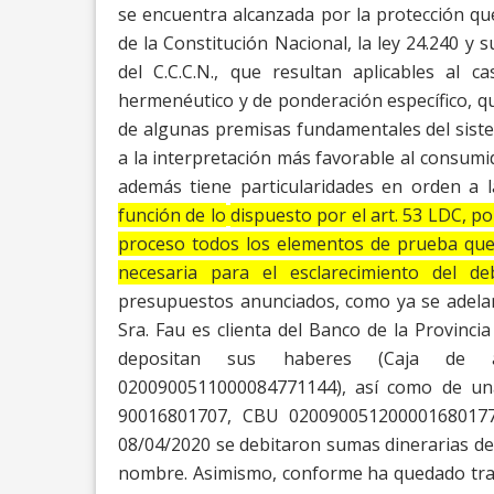
se encuentra alcanzada por la protección qu
de la Constitución Nacional, la ley 24.240 y s
del C.C.C.N., que resultan aplicables al
ca
hermenéutico y de ponderación específico, q
de algunas premisas fundamentales del
sist
a la interpretación más favorable al
consumido
además tiene
particularidades en orden a 
función de lo
dispuesto por el art. 53 LDC, p
proceso todos los elementos de prueba que
necesaria para el esclarecimiento del de
presupuestos anunciados, como ya se adela
Sra. Fau es clienta del Banco de la Provincia
depositan sus haberes (Caja de a
0200900511000084771144), así como de un
90016801707, CBU 020090051200001680177
08/04/2020 se debitaron sumas dinerarias de
nombre. Asimismo, conforme ha
quedado trab