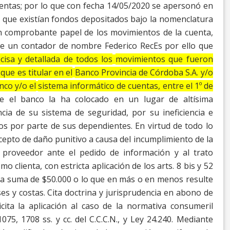
entas; por lo que con fecha
14/05/2020 se apersonó en
y que existían fondos
depositados bajo la nomenclatura
dan comprobante
papel de los movimientos de la cuenta,
de un
contador de nombre Federico
RecEs por ello que
ecisa y detallada de todos los
movimientos que fueron
que es titular en el
Banco Provincia de Córdoba S.A. y/o
nco y/o el
sistema informático de cuentas, entre el 1º de
e el banco la ha colocado en un lugar de altísima
ncia de su sistema de seguridad, por su ineficiencia e
dos por parte de sus dependientes.
En virtud de todo lo
cepto de daño punitivo a
causa del incumplimiento de la
l proveedor ante el
pedido de información y al trato
mo clienta, con
estricta aplicación de los arts. 8 bis y 52
la
suma de $50.000 o lo que en más o en menos resulte
ses y costas. Cita doctrina y jurisprudencia en abono de
cita la aplicación al caso de la normativa consumeril
1075, 1708 ss. y cc. del C.C.C.N., y Ley 24.240.
Mediante