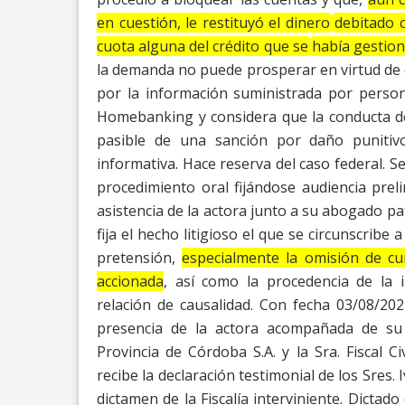
en cuestión, le restituyó el dinero
debitado 
cuota alguna del crédito que se
había gestion
la demanda no puede prosperar en virtud de q
por la información suministrada por perso
Homebanking y considera que la conducta d
pasible de una sanción por daño punitivo
informativa. Hace reserva del caso federal.
Se
procedimiento oral fijándose
audiencia prel
asistencia de la actora
junto a su abogado pat
fija el hecho
litigioso el que se circunscribe 
pretensión,
especialmente la omisión de cu
accionada
, así como la procedencia de la 
relación de causalidad.
Con fecha 03/08/202
presencia de la
actora acompañada de su 
Provincia de
Córdoba S.A. y la Sra. Fiscal C
recibe
la declaración testimonial de los Sres. 
dictamen de la Fiscalía interviniente. Dictad