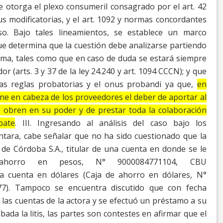
e otorga el plexo
consumeril consagrado por el art. 42
us
modificatorias, y el art. 1092 y normas concordantes
so.
Bajo tales lineamientos, se establece un marco
ue
determina que la cuestión debe analizarse partiendo
ema, tales como que en caso de duda se estará siempre
r (arts. 3 y 37 de la ley 24.240 y art. 1094 CCCN); y que
las reglas probatorias y el
onus probandi
ya que,
en
one en cabeza de los proveedores el deber de aportar al
 obren en su poder y de prestar toda la colaboración
bate
.
III.
Ingresando al análisis del caso bajo los
ntara,
cabe señalar que no ha sido cuestionado que la
de Córdoba S.A., titular de una cuenta en donde se le
horro
en pesos, N° 9000084771104, CBU
a cuenta en
dólares (Caja de ahorro en dólares, N°
7).
Tampoco se encuentra discutido que con fecha
las cuentas de la actora y se efectuó un préstamo a su
ada la litis, las partes son contestes en afirmar que el