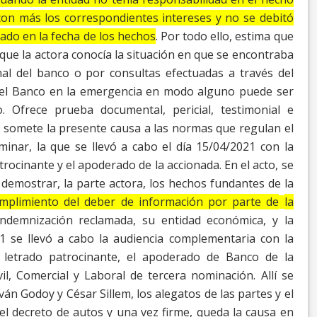
con más los correspondientes intereses y no se debitó
ado en la fecha de los hechos
.
Por todo ello, estima que
ue la actora conocía la
situación en que se encontraba
nal del banco o por
consultas efectuadas a través del
el Banco en la
emergencia en modo alguno puede ser
.
Ofrece prueba documental, pericial, testimonial e
 somete la presente causa a las normas que regulan el
iminar, la que se llevó a cabo el día 15/04/2021 con la
rocinante y el apoderado de la accionada. En el acto, se
a demostrar, la parte actora, los hechos fundantes de la
mplimiento del deber de información por parte de
la
indemnización reclamada, su entidad económica,
y la
1 se llevó a cabo la audiencia complementaria con la
letrado patrocinante, el apoderado de Banco de la
ivil, Comercial y Laboral de tercera nominación. Allí se
Iván Godoy y César Sillem, los alegatos de las partes y
el
o el decreto de autos y una vez firme, queda la
causa en