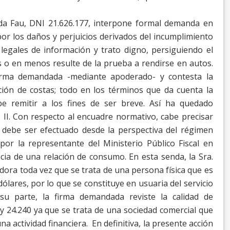
nda Fau, DNI 21.626.177, interpone formal demanda en
por los daños y perjuicios derivados del incumplimiento
egales de información y trato digno, persiguiendo
el
 o en menos resulte de la prueba a rendirse en
autos.
firma demandada -mediante apoderado- y contesta la
ión de costas; todo en los términos que da cuenta
la
e remitir a los fines de ser breve. Así ha quedado
.
II.
Con respecto al encuadre normativo, cabe precisar
n debe ser efectuado desde la perspectiva del régimen
por la representante del Ministerio Público Fiscal en
encia de una relación de consumo.
En esta senda, la Sra.
dora toda vez que se trata
de una persona física que es
dólares, por lo que se
constituye en usuaria del servicio
su parte, la firma
demandada reviste la calidad de
ey 24.240 ya que
se trata de una sociedad comercial que
una
actividad financiera.
En definitiva, la presente acción