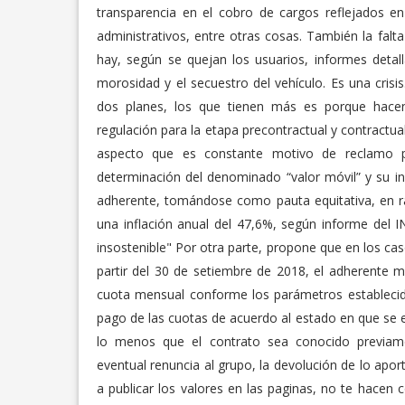
transparencia en el cobro de cargos reflejados e
administrativos, entre otras cosas. También la falt
hay, según se quejan los usuarios, informes detal
morosidad y el secuestro del vehículo. Es una cri
dos planes, los que tienen más es porque hacen
regulación para la etapa precontractual y contractua
aspecto que es constante motivo de reclamo p
determinación del denominado “valor móvil” y su in
adherente, tomándose como pauta equitativa, en raz
una inflación anual del 47,6%, según informe del 
insostenible" Por otra parte, propone que en los c
partir del 30 de setiembre de 2018, el adherente mo
cuota mensual conforme los parámetros establecidos
pago de las cuotas de acuerdo al estado en que s
lo menos que el contrato sea conocido previam
eventual renuncia al grupo, la devolución de lo apor
a publicar los valores en las paginas, no te hacen c