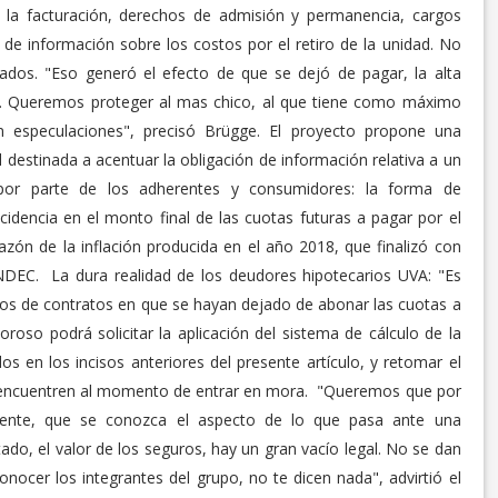
n la facturación, derechos de admisión y permanencia, cargos
a de información sobre los costos por el retiro de la unidad. No
lados. "Eso generó el efecto de que se dejó de pagar, la alta
sis. Queremos proteger al mas chico, al que tiene como máximo
 especulaciones", precisó Brügge. El proyecto propone una
l destinada a acentuar la obligación de información relativa a un
or parte de los adherentes y consumidores: la forma de
cidencia en el monto final de las cuotas futuras a pagar por el
ón de la inflación producida en el año 2018, que finalizó con
INDEC. La dura realidad de los deudores hipotecarios UVA: "Es
asos de contratos en que se hayan dejado de abonar las cuotas a
roso podrá solicitar la aplicación del sistema de cálculo de la
 en los incisos anteriores del presente artículo, y retomar el
e encuentren al momento de entrar en mora. "Queremos que por
ente, que se conozca el aspecto de lo que pasa ante una
tado, el valor de los seguros, hay un gran vacío legal. No se dan
onocer los integrantes del grupo, no te dicen nada", advirtió el