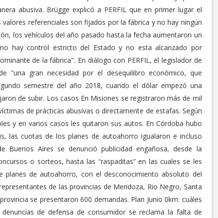
nera abusiva. Brügge explicó a PERFIL que en primer lugar el
 valores referenciales son fijados por la fábrica y no hay ningún
ción, los vehículos del año pasado hasta la fecha aumentaron un
no hay control estricto del Estado y no esta alcanzado por
minante de la fábrica". En diálogo con PERFIL, el legislador de
 de "una gran necesidad por el desequilibro económico, que
 segundo semestre del año 2018, cuando el dólar empezó una
ejaron de subir. Los casos En Misiones se registraron más de mil
víctimas de prácticas abusivas o directamente de estafas. Según
bles y en varios casos les quitaron sus autos. En Córdoba hubo
is, las cuotas de los planes de autoahorro igualaron e incluso
 de Buenos Aires se denunció publicidad engañosa, desde la
cursos o sorteos, hasta las “raspaditas” en las cuales se les
 planes de autoahorro, con el desconocimiento absoluto del
representantes de las provincias de Mendoza, Rio Negro, Santa
ma provincia se presentaron 600 demandas. Plan Junio 0km: cuáles
as denuncias de defensa de consumidor se reclama la falta de