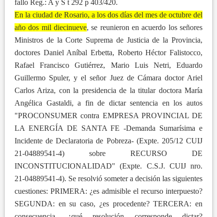
fallo Reg.: A y S t 292 p 403/420.
En la ciudad de Rosario, a los dos días del mes de octubre del
año dos mil diecinueve
, se reunieron en acuerdo los señores
Ministros de la Corte Suprema de Justicia de la Provincia,
doctores Daniel Aníbal Erbetta, Roberto Héctor Falistocco,
Rafael Francisco Gutiérrez, Mario Luis Netri, Eduardo
Guillermo Spuler, y el señor Juez de Cámara doctor Ariel
Carlos Ariza, con la presidencia de la titular doctora María
Angélica Gastaldi, a fin de dictar sentencia en los autos
"PROCONSUMER contra EMPRESA PROVINCIAL DE
LA ENERGÍA DE SANTA FE -Demanda Sumarísima e
Incidente de Declaratoria de Pobreza- (Expte. 205/12 CUIJ
21-04889541-4) sobre RECURSO DE
INCONSTITUCIONALIDAD" (Expte. C.S.J. CUIJ nro.
21-04889541-4). Se resolvió someter a decisión las siguientes
cuestiones: PRIMERA: ¿es admisible el recurso interpuesto?
SEGUNDA: en su caso, ¿es procedente? TERCERA: en
consecuencia, ¿qué resolución corresponde dictar?