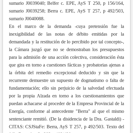
sumario J0039040; Belfer c. EPE, AyS T 250, p 156/164,
sumario J0039258; Berra c. EPE, AyS T 257, p 492/503,
sumario J0040088.
En el marco de la demanda -cuya pretensión fue la
inexigibilidad de las notas de débito emitidas por la
demandada y la restitución de lo percibido por tal concepto-,
la Cámara juzgó que no se demostraban los presupuestos
para la admisión de una acción colectiva, consideración ésta
que gira en torno a cuestiones fácticas y probatorias ajenas a
la órbita del remedio excepcional deducido y sin que la
recurrente demuestre un supuesto de dogmatismo o falta de
fundamentación; ello sin perjuicio de la salvedad efectuada
por la propia Alzada en torno a los cuestionamientos que
puedan achacarse al proceder de la Empresa Provincial de la
Energía, conforme al antecedente "Berra" al que el mismo
sentenciante remitió. (De la disidencia de la Dra. Gastaldi) -
CITAS: CSJStaFe: Berra, AyS T 257, p 492/503. Texto del